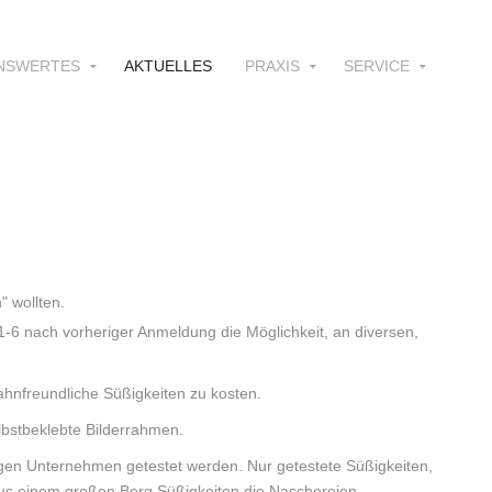
NSWERTES
AKTUELLES
PRAXIS
SERVICE
 wollten.
6 nach vorheriger Anmeldung die Möglichkeit, an diversen,
zahnfreundliche Süßigkeiten zu kosten.
lbstbeklebte Bilderrahmen.
en Unternehmen getestet werden. Nur getestete Süßigkeiten,
aus einem großen Berg Süßigkeiten die Naschereien