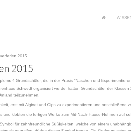
WISSE
erferien 2015
en 2015
oms 4 Grundschüler, die in der Praxis "Naschen und Experimentieren"
haus Schwedt organisiert wurde, hatten Grundschüler der Klassen 1-
Umland teilzunehmen.
chkeit, erst mit Alginat und Gips zu experimentieren und anschließend 
aus und klebten die fertigen Werke zum Mit-Nach-Hause-Nehmen auf se
ymbol für zahnfreundliche Süßigkeiten, welche von einem unabhängig
chmelz angreifen, dürfen dieses Symbol tragen. Die Kinder mussten 